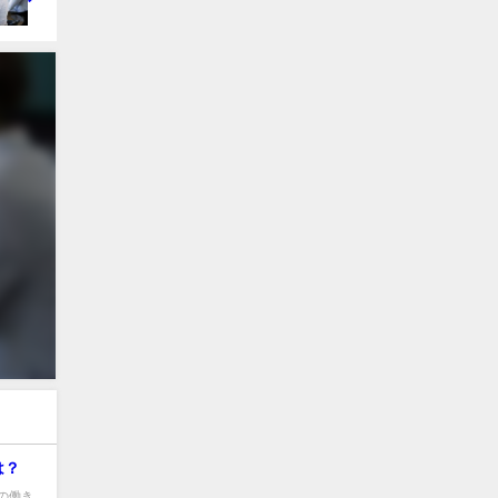
は？
の働き