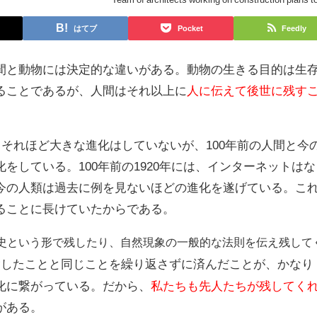
はてブ
Pocket
Feedly
間と動物には決定的な違いがある。動物の生きる目的は生
ることであるが、人間はそれ以上に
人に伝えて後世に残す
もそれほど大きな進化はしていないが、100年前の人間と今
をしている。100年前の1920年には、インターネットはな
今の人類は過去に例を見ないほどの進化を遂げている。こ
ることに長けていたからである。
史という形で残したり、自然現象の一般的な法則を伝え残して
験したことと同じことを繰り返さずに済んだことが、かなり
化に繋がっている。だから、
私たちも先人たちが残してく
がある。