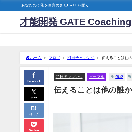
あなたの才能を目覚めさせGATEを開く
才能開発 GATE Coaching
ホーム
ブログ
21日チャレンジ
伝えることは他
21日チャレンジ
ピープル
伝統
Facebook
伝えることは他の誰
post
はてブ
Pocket