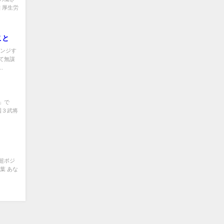
 厚生労
こと
レンジす
て無謀
.
」で
国３武将
超ポジ
葉 あな