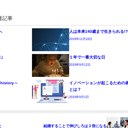
連記事
へ
人は本来140歳まで生きられる!?
2019年11月16日
｣
１年で一番大切な日
2019年9月12日
history～
イノベーションが起こるための
とは？
2019年9月1日
と
結婚することで伸びしろは２倍になる