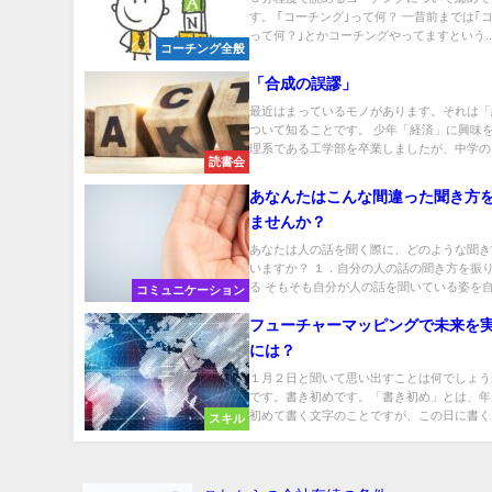
す。 ｢コーチング｣って何？ 一昔前までは｢
って何？｣とかコーチングやってますという..
コーチング全般
「合成の誤謬」
最近はまっているモノがあります。それは「
ついて知ることです。 少年「経済」に興味を
理系である工学部を卒業しましたが、中学の..
読書会
あなんたはこんな間違った聞き方
ませんか？
あなたは人の話を聞く際に、どのような聞き
いますか？ １．自分の人の話の聞き方を振
る そもそも自分が人の話を聞いている姿を自.
コミュニケーション
フューチャーマッピングで未来を
には？
１月２日と聞いて思い出すことは何でしょう
です。書き初めです。「書き初め」とは、年
初めて書く文字のことですが、この日に書く..
スキル