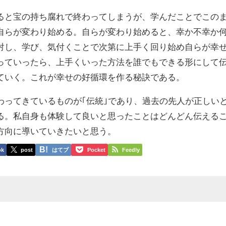
ると宝の持ち腐れで終わってしまうが、学んだことでこの
自らが変わり始める。自らが変わり始めると、幸か不幸か
対し、学び、気付くことで次第に上手く回り始め自らが幸
っていったら、上手くいった方法を誰でもできる形にして
ていく。これが幸せの好循環を作る秘訣である。
わってきているものが｢伝統｣であり、過去の先人が正しい
る。私自身も体験して良いと思ったことはどんどん伝える
方向に導いていきたいと思う。
ok
post
はてブ
Pocket
Feedly