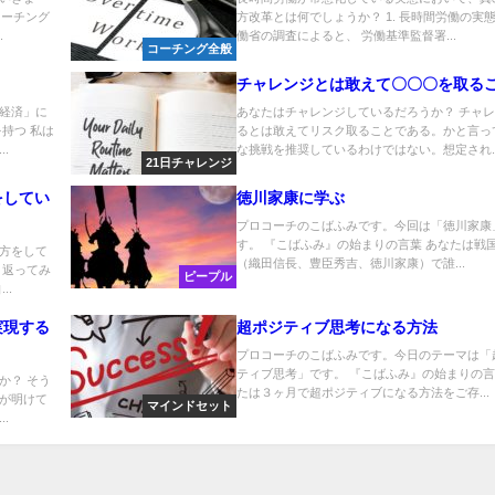
コーチング
方改革とは何でしょうか？ 1. 長時間労働の実態
.
働省の調査によると、 労働基準監督署...
コーチング全般
チャレンジとは敢えて〇〇〇を取る
経済」に
あなたはチャレンジしているだろうか？ チャ
持つ 私は
るとは敢えてリスク取ることである。かと言っ
.
な挑戦を推奨しているわけではない。想定され..
21日チャレンジ
をしてい
徳川家康に学ぶ
プロコーチのこばふみです。今回は「徳川家康
す。 『こばふみ』の始まりの言葉 あなたは戦
方をして
（織田信長、豊臣秀吉、徳川家康）で誰...
り返ってみ
ピープル
..
実現する
超ポジティブ思考になる方法
プロコーチのこばふみです。今日のテーマは「
ティブ思考」です。 『こばふみ』の始まりの言
か？ そう
たは３ヶ月で超ポジティブになる方法をご存...
が明けて
マインドセット
.