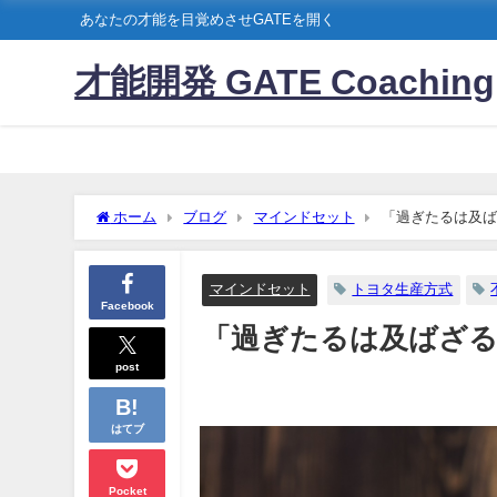
あなたの才能を目覚めさせGATEを開く
才能開発 GATE Coaching
ホーム
ブログ
マインドセット
「過ぎたるは及ば
マインドセット
トヨタ生産方式
Facebook
「過ぎたるは及ばざ
post
はてブ
Pocket