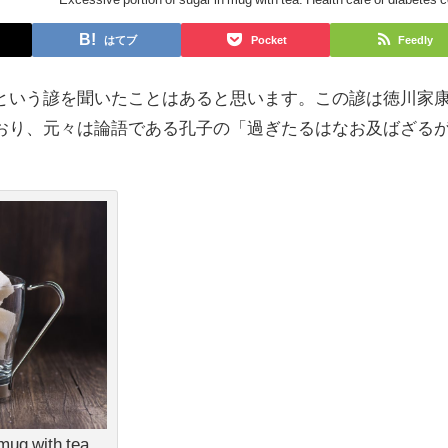
はてブ
Pocket
Feedly
という諺を聞いたことはあると思います。この諺は徳川家
おり、元々は
論語である孔子の
「過ぎたるはなお及ばざる
mug with tea.