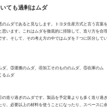
おいても過剰はムダ
悪のムダであると見なします。トヨタ生産方式と言う言葉
と思います。これはムダを徹底的に排除して、造り方を合
です。そして、その考え方の中ではムダを７つに区分して
ムダ、③運搬のムダ、④加工そのもののムダ、⑤在庫のム
くるムダ
①の造り過ぎのムダです。製品を予定量よりも多く造り過
たり、必要以上の材料を使うことになったり、スペースに