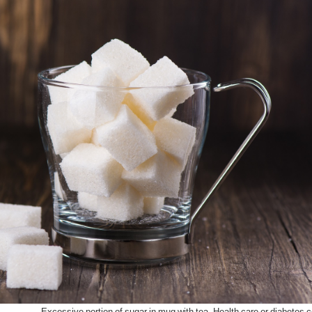
Excessive portion of sugar in mug with tea. Health care or diabetes 