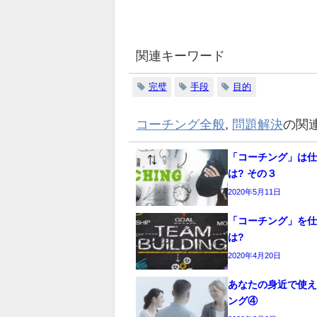
関連キーワード
完璧
手段
目的
コーチング全般
,
問題解決
の関
「コーチング」は
は? その３
2020年5月11日
「コーチング」を
は?
2020年4月20日
あなたの身近で使
ング④