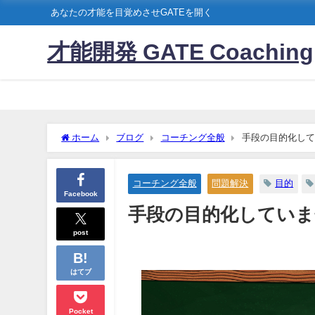
あなたの才能を目覚めさせGATEを開く
才能開発 GATE Coaching
ホーム
ブログ
コーチング全般
手段の目的化して
コーチング全般
問題解決
目的
Facebook
手段の目的化していま
post
はてブ
Pocket