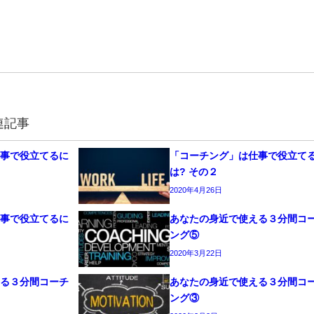
連記事
仕事で役立てるに
「コーチング」は仕事で役立て
は? その２
2020年4月26日
仕事で役立てるに
あなたの身近で使える３分間コ
ング⑤
2020年3月22日
える３分間コーチ
あなたの身近で使える３分間コ
ング③