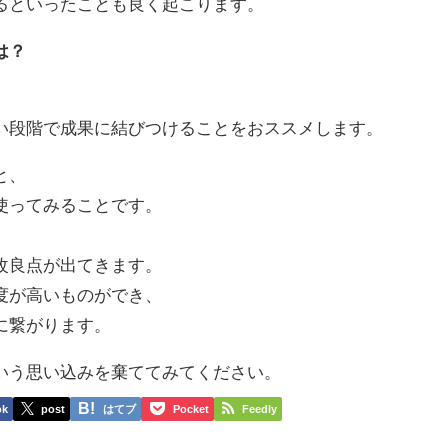
るといったことも良く起こります。
は？
い段階で成果に結びつけることをおススメします。
と、
度使ってみることです。
改良点が出てきます。
度が高いものができ、
に繋がります。
いう思い込みを棄ててみてください。
ok
post
はてブ
Pocket
Feedly