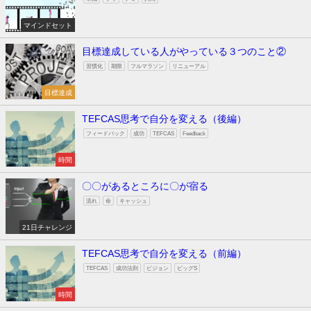
マインドセット
目標達成している人がやっている３つのこと②
習慣化
期限
フルマラソン
リニューアル
目標達成
TEFCAS思考で自分を変える（後編）
フィードバック
成功
TEFCAS
Feedback
時間
〇〇があるところに〇が宿る
流れ
命
キャッシュ
21日チャレンジ
TEFCAS思考で自分を変える（前編）
TEFCAS
成功法則
ビジョン
ビッグS
時間