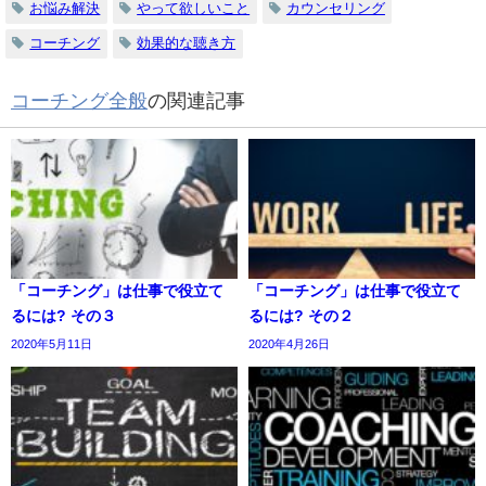
お悩み解決
やって欲しいこと
カウンセリング
コーチング
効果的な聴き方
コーチング全般
の関連記事
「コーチング」は仕事で役立て
「コーチング」は仕事で役立て
るには? その３
るには? その２
2020年5月11日
2020年4月26日