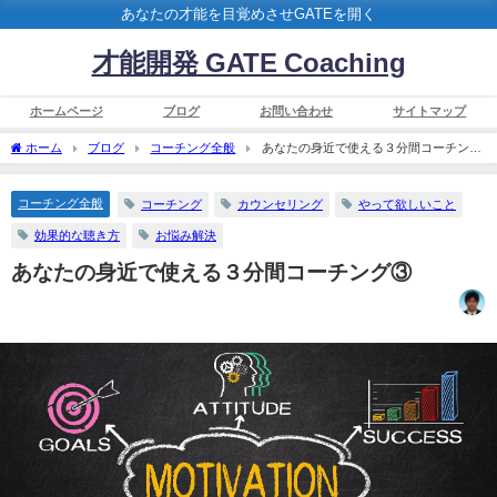
あなたの才能を目覚めさせGATEを開く
才能開発 GATE Coaching
ホームページ
ブログ
お問い合わせ
サイトマップ
ホーム
ブログ
コーチング全般
あなたの身近で使える３分間コーチング
③
コーチング全般
コーチング
カウンセリング
やって欲しいこと
効果的な聴き方
お悩み解決
あなたの身近で使える３分間コーチング③