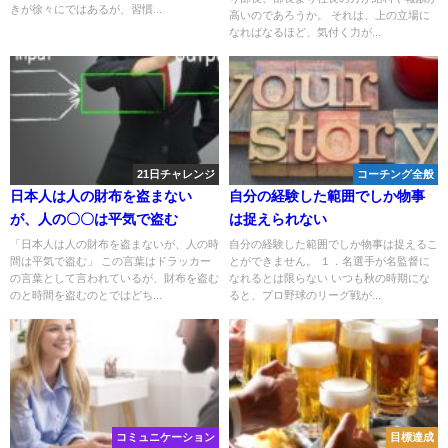
きが徐々にではあるが、習慣...
高いのであろうか。 それは、上の立場に
なればなるほど、気付く力が...
21日チャレンジ
コーチング全般
日本人は人の財布を盗まない
自分の経験した範囲でしか物事
が、人の〇〇は平気で盗む
は捉えられない
「日本人は人の財布を盗まないが、人の時
自分の経験した範囲でしか物事は捉えるこ
間は平気で盗む」 この言葉はドラッカー
とができません。 １．名選手が名監督に
の言葉として言われているが、財布を盗む
なれるとは限らない いつも秋の時期にな
のと時間を盗むのとではどち...
ると、プロ野球のリーグ戦が...
コミュニケーション
目標達成