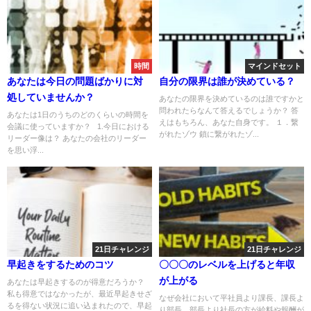
時間
マインドセット
あなたは今日の問題ばかりに対
自分の限界は誰が決めている？
処していませんか？
あなたの限界を決めているのは誰ですかと
問われたらなんて答えるでしょうか？ 答
あなたは1日のうちのどのくらいの時間を
えはもちろん、あなた自身です。 １．繋
会議に使っていますか？ 1.今日における
がれたゾウ 鎖に繋がれたゾ...
リーダー像は？ あなたの会社のリーダー
を思い浮...
21日チャレンジ
21日チャレンジ
早起きをするためのコツ
〇〇〇のレベルを上げると年収
が上がる
あなたは早起きするのが得意だろうか？
私も得意ではなかったが、最近早起きせざ
なぜ会社において平社員より課長、課長よ
るを得ない状況に追い込まれたので、早起
り部長、部長より社長の方が給料や報酬が