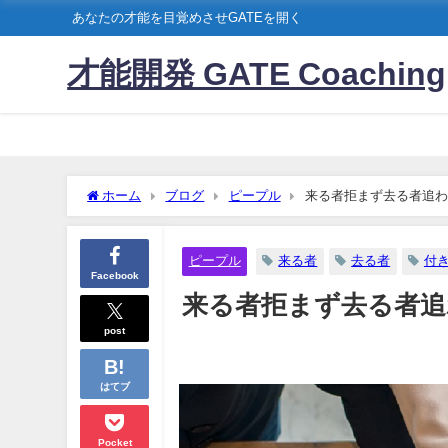
あなたの才能を目覚めさせGATEを開く
才能開発 GATE Coaching
ホーム
ブログ
ピープル
来る者拒まず去る者追わ
ピープル
来る者
去る者
付
Facebook
来る者拒まず去る者追
post
はてブ
Pocket