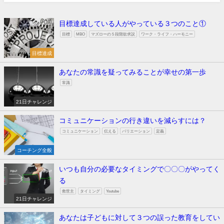
目標達成している人がやっている３つのこと①
目標
MBO
マズローの５段階欲求説
ワーク・ライフ・ハーモニー
目標達成
あなたの常識を疑ってみることが幸せの第一歩
常識
21日チャレンジ
コミュニケーションの行き違いを減らすには？
コミュニケーション
伝える
バリエーション
定義
コーチング全般
いつも自分の必要なタイミングで〇〇〇がやってく
る
救世主
タイミング
Youtube
21日チャレンジ
あなたは子どもに対して３つの誤った教育をしてい