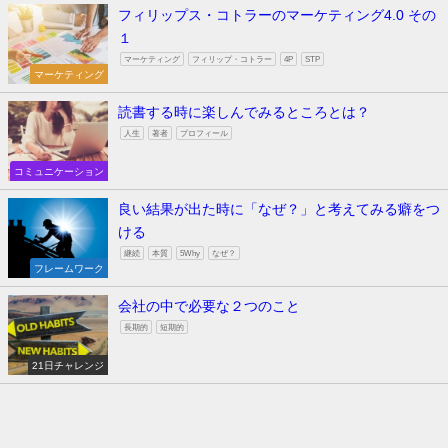
フィリップス・コトラーのマーケティング4.0 その
１
マーケティング
フィリップ・コトラー
4P
STP
マーケティング
読書する時に楽しんでみるところとは？
人生
著者
プロフィール
コミュニケーション
良い結果が出た時に「なぜ？」と考えてみる癖をつ
ける
継続
本質
5Why
なぜ？
フレームワーク
会社の中で必要な２つのこと
長期的
短期的
21日チャレンジ