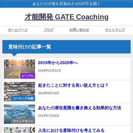
あなたの才能を目覚めさせGATEを開く
才能開発 GATE Coaching
ホームページ
ブログ
お問い合わせ
サイトマップ
意味付けの記事一覧
2019年から2020年へ
2019年12月31日
ピープル
起きたことに対する良い捉え方とは？
2018年8月10日
コーチング全般
あなたの潜在意識を書き換える効果的な方法
2018年7月30日
マインドセット
人生における意味付けを考えてみる