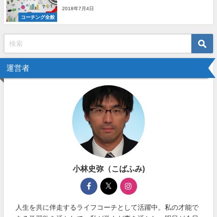
2018年7月4日
コーチング全般
運営者
小林史弥（こばふみ)
人生を共に伴走するライフコーチとして活躍中。私の才能で