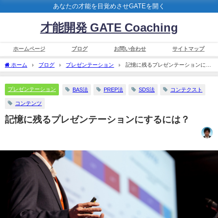
あなたの才能を目覚めさせGATEを開く
才能開発 GATE Coaching
ホームページ
ブログ
お問い合わせ
サイトマップ
ホーム
ブログ
プレゼンテーション
記憶に残るプレゼンテーションにす
るには？
プレゼンテーション
BAS法
PREP法
SDS法
コンテクスト
コンテンツ
記憶に残るプレゼンテーションにするには？