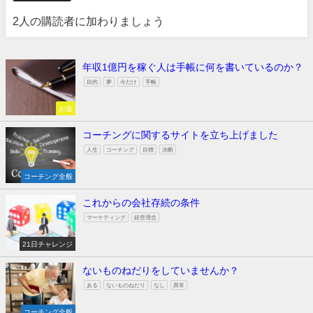
2人の購読者に加わりましょう
年収1億円を稼ぐ人は手帳に何を書いているのか？
目的
夢
今だけ
手帳
お金
コーチングに関するサイトを立ち上げました
人生
コーチング
目標
決断
コーチング全般
これからの会社存続の条件
マーケティング
経営理念
21日チャレンジ
ないものねだりをしていませんか？
ある
ないものねだり
なし
異常
コーチング全般