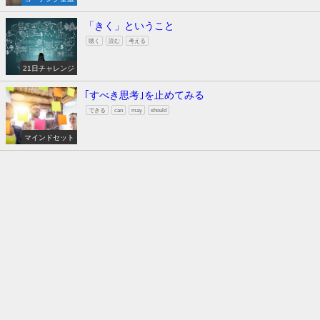
「きく」ということ
聴く
読む
考える
21日チャレンジ
｢すべき思考｣を止めてみる
できる
can
may
should
マインドセット
ホームページ
ブログ
お問い合わせ
サイトマップ
GATE-Coaching All Rights Reserved.