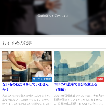
最新情報をお届けします
おすすめの記事
コーチング全般
時間
ないものねだりをしていません
TEFCAS思考で自分を変える
か？
（前編）
人はないものを数える傾向にありますが、
あなたが目標達成できないのは、考え方の
あなたはないものねだりをしていません
順番が間違っているからかもしれません。
か？ １．ないものはないと割り切る ない
1．目標達成の順番 TEFCASをご存じでし