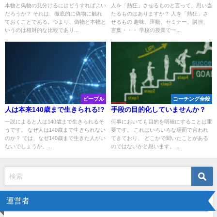
本物と偽物の見分けるにはどうすればよい
人を「熱狂」させるものと言って、思い当
だろうか？ それは、徹底的に偽物に触れ
たるものはありますか？ 人を「熱狂」さ
ておくことである。つまり、偽物と本物と
せるもの 趣味、運動、セミナー、講演、
いうのは相対的な比較であり...
言葉・・・ 学校の授業で一...
ピープル
コーチング全般
人は本来140歳まで生きられる!?
手段の目的化していませんか？
一説によると人は140歳まで生きられるそ
何事においても目的を明確にすることは重
うです。 なぜ人は140歳まで生きられない
要です。 これはいろいろな場面で言われ
のか？ では、なぜ140歳まで生きた人がい
てきており、 どこかで聞いたことがある
ないでしょうか。...
のではないかと思います。 ...
運営者