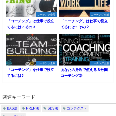
コーチング全般
コーチング全般
「コーチング」は仕事で役立
「コーチング」は仕事で役立
てるには? その３
てるには? その２
コーチング全般
コーチング全般
「コーチング」を仕事で役立
あなたの身近で使える３分間
てるには?
コーチング⑤
関連キーワード
BAS法
PREP法
SDS法
コンテクスト