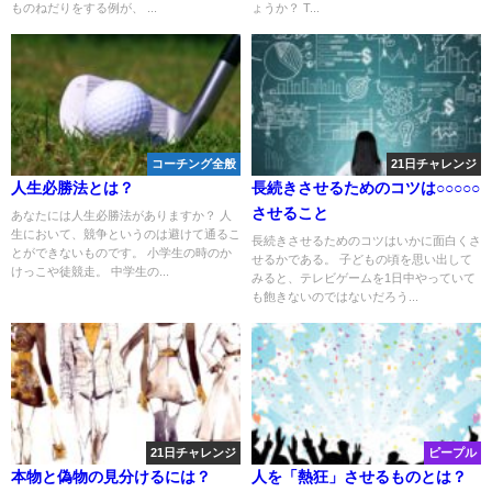
ものねだりをする例が、 ...
ょうか？ T...
コーチング全般
21日チャレンジ
人生必勝法とは？
長続きさせるためのコツは○○○○○
させること
あなたには人生必勝法がありますか？ 人
生において、競争というのは避けて通るこ
長続きさせるためのコツはいかに面白くさ
とができないものです。 小学生の時のか
せるかである。 子どもの頃を思い出して
けっこや徒競走。 中学生の...
みると、テレビゲームを1日中やっていて
も飽きないのではないだろう...
21日チャレンジ
ピープル
本物と偽物の見分けるには？
人を「熱狂」させるものとは？