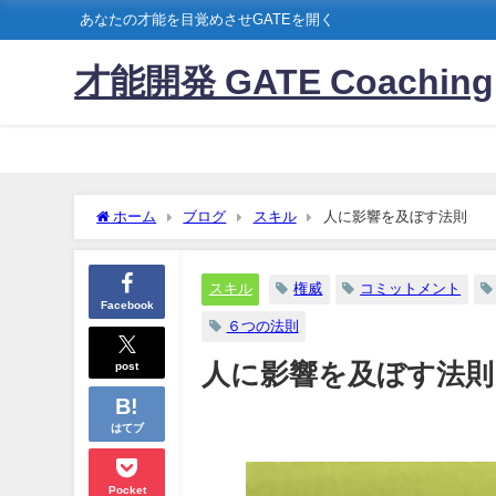
あなたの才能を目覚めさせGATEを開く
才能開発 GATE Coaching
ホーム
ブログ
スキル
人に影響を及ぼす法則
スキル
権威
コミットメント
Facebook
６つの法則
post
人に影響を及ぼす法則
はてブ
Pocket