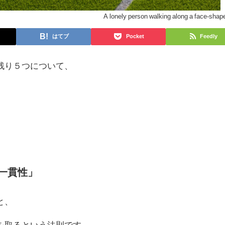
A lonely person walking along a face-shap
はてブ
Pocket
Feedly
残り５つについて、
一貫性」
と、
を取るという法則です。