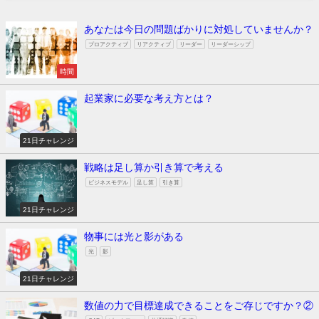
あなたは今日の問題ばかりに対処していませんか？
プロアクティブ
リアクティブ
リーダー
リーダーシップ
時間
起業家に必要な考え方とは？
21日チャレンジ
戦略は足し算か引き算で考える
ビジネスモデル
足し算
引き算
21日チャレンジ
物事には光と影がある
光
影
21日チャレンジ
数値の力で目標達成できることをご存じですか？②