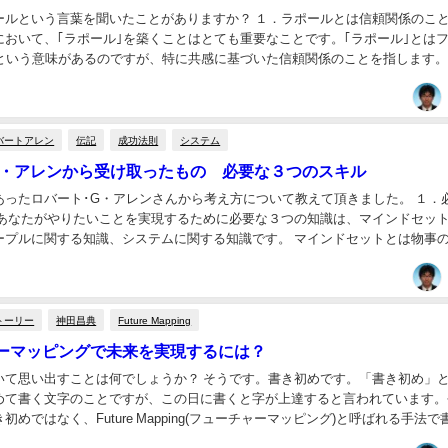
言葉を聞いたことがありますか？ １．ラポールとは信頼関係のこと コー
において、｢ラポール｣を築くことはとても重要なことです。｢ラポール｣とは
｣という意味があるのですが、特に共感に基づいた信頼関係のことを指します
くことができれば、顧客の警戒心...
バートアレン
伝記
成功法則
システム
G・アレンから受け取ったもの 必要な３つのスキル
ったロバート･G・アレンさんから考え方について教えて頂きました。 １．必要な
 あなたがやりたいことを実現するために必要な３つの知識は、マインドセッ
に関する知識、システムに関する知識です。 マインドセットとは物事の「考
これは人によってかなり...
トーリー
神田昌典
Future Mapping
ーマッピングで未来を実現するには？
とは何でしょうか？ そうです。書き初めです。「書き初め」とは、
めて書く文字のことですが、この日に書くと字が上達すると言われています。
初めではなく、Future Mapping(フューチャーマッピング)と呼ばれる手法で
めを行いました。 １．Futur...