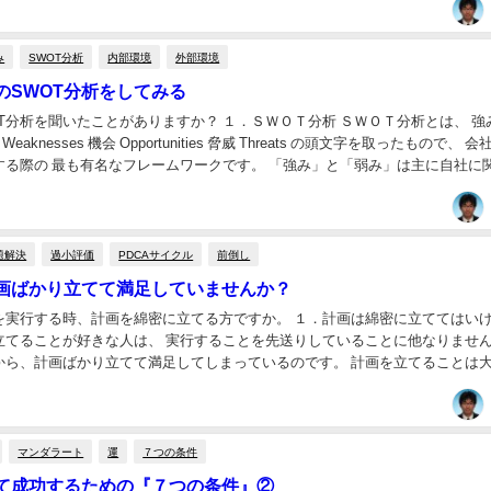
み
SWOT分析
内部環境
外部環境
のSWOT分析をしてみる
T分析を聞いたことがありますか？ １．ＳＷＯＴ分析 ＳＷＯＴ分析とは、 強
弱み Weaknesses 機会 Opportunities 脅威 Threats の頭文字を取ったもので、 
営戦略を立案する際の 最も有名なフレームワークです。 「強み」と「弱み」は主に自
題解決
過小評価
PDCAサイクル
前倒し
画ばかり立てて満足していませんか？
を実行する時、計画を綿密に立てる方ですか。 １．計画は綿密に立ててはい
立てることが好きな人は、 実行することを先送りしていることに他なりません
計画ばかり立てて満足してしまっているのです。 計画を立てることは大事で
上に計画を実行することの方がもっと大...
マンダラート
運
７つの条件
て成功するための『７つの条件』②