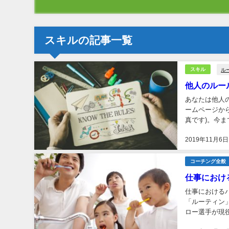
スキルの記事一覧
ル
スキル
他人のルー
あなたは他人
ームページか
真です)。今
てダウンロード
2019年11月6日
コーチング全般
仕事におけ
仕事における
「ルーティン
ロー選手が現
レースキックを