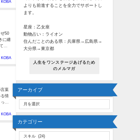
KOBA
よりも前進することを全力でサポートし
ます。
星座：乙女座
ぜ50
動物占い：ライオン
きに纏
住んだことのある県：兵庫県→広島県→
めて書
大分県→東京都
KOBA
人生をワンステージあげるため
のメルマガ
アーカイブ
の言葉
まった
KOBA
カテゴリー