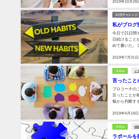
2019年10月28
21日チャレンジ
私がブログ
今日で21日間
日続けること
めて書いた。 
いた｣ですが、
2019年7月31日
メ
スキル
言ったこと
プロコーチの
言ったことが相手に
報から判断す
経験はありませ
2019年4月19日
傾
スキル
ラポールを