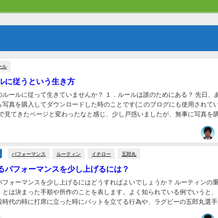
ール
ルに従うという生き方
のルールに従って生きていませんか？ １．ルールは誰のためにある？ 先日、
ら写真を購入してダウンロードした時のことです(このブログにも使用されて
まで見てきたページと変わったなと感じ、少し戸惑いましたが、無事に写真を
できたので良いかなと思っていました。 し...
パフォーマンス
ルーティン
イチロー
五郎丸
るパフォーマンスを少し上げるには？
パフォーマンスを少し上げるにはどうすればよいでしょうか？ ルーティンの
」とは決まった手順や所作のことを表します。よく知られている例でいうと、
役時代の時に打席に立った時にバットを立てる行為や、ラグビーの五郎丸選手
蹴る前の両手を組んで行う行為(五郎丸ポーズ)...