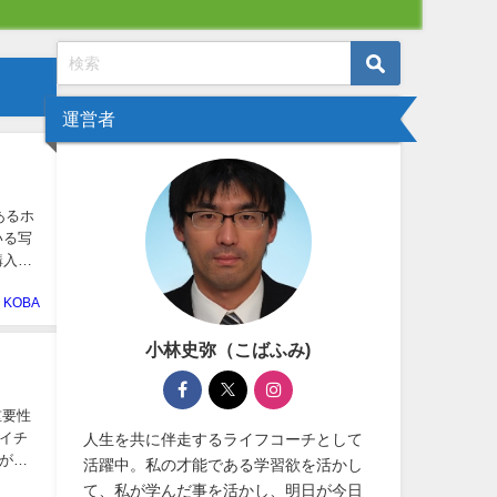
運営者
あるホ
いる写
購入し
KOBA
小林史弥（こばふみ)
重要性
イチ
人生を共に伴走するライフコーチとして
がプ
活躍中。私の才能である学習欲を活かし
て、私が学んだ事を活かし、明日が今日