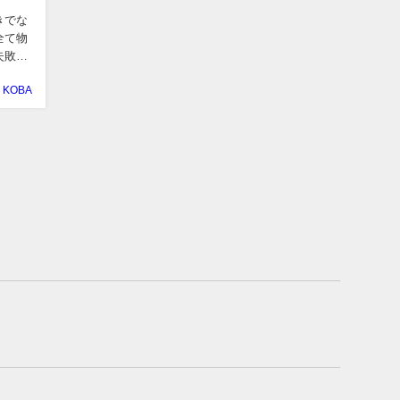
きでな
全て物
KOBA