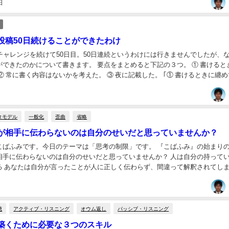
日
投稿50日続けることができたわけ
チャレンジを続けて50日目。50日連続というわけには行きませんでしたが、な
ができたのかについて書きます。 要点をまとめると下記の３つ。 ① 書けると
② 常に書く内容はないかを考えた。 ③ 夜に記載した。 ｢① 書けるときに纏
人間体調が良い日も体調が...
タモデル
一般化
歪曲
省略
が相手に伝わらないのは自分のせいだと思っていませんか？
こばふみです。今日のテーマは「思考の制限」です。 『こばふみ』の始まり
伝わらないのは自分のせいだと思っていませんか？ 人は自分の持っている情
る あなたは自分が言ったことが人に正しく伝わらず、間違って解釈されてし
んか？ これは、あなたが必ずし...
聴
アクティブ・リスニング
オウム返し
パッシブ・リスニング
築くために必要な３つのスキル