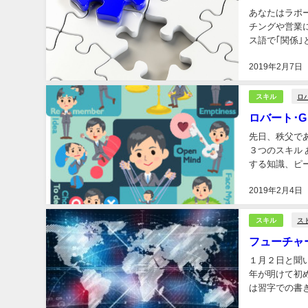
あなたはラポールという
チングや営業
ス語で｢関係
とラポールを築
2019年2月7日
ロ
スキル
ロバート･
先日、秩父であ
３つのスキル
する知識、ピープル
え方」であり、
2019年2月4日
ス
スキル
フューチャ
１月２日と聞いて思い出すこ
年が明けて初
は習字での書き