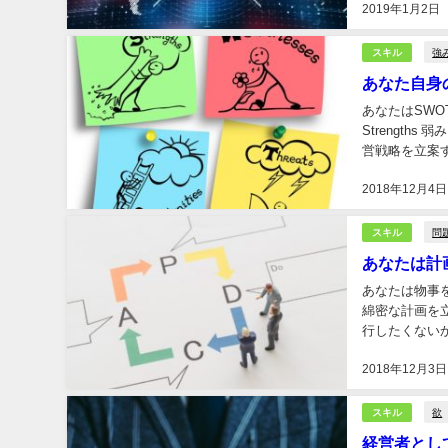
2019年1月2日
強
スキル
あなた自身
あなたはSWO
Strengths 
2018年12月4日
問
スキル
あなたは計
あなたは物事
綿密な計画を
行したくないから、
すが、 それ以
2018年12月3日
欲
スキル
経営者とし