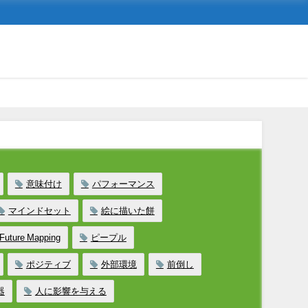
意味付け
パフォーマンス
マインドセット
絵に描いた餅
Future Mapping
ピープル
ポジティブ
外部環境
前倒し
器
人に影響を与える