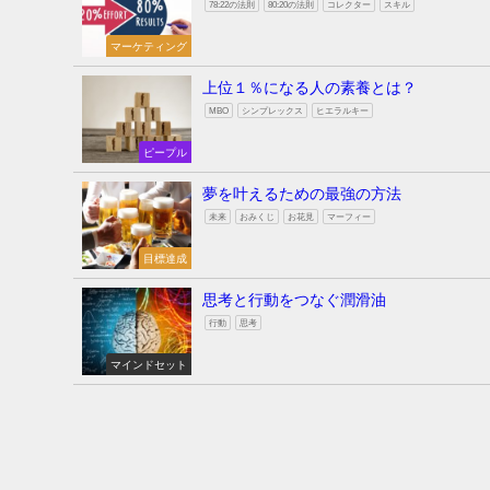
78:22の法則
80:20の法則
コレクター
スキル
マーケティング
上位１％になる人の素養とは？
MBO
シンプレックス
ヒエラルキー
ピープル
夢を叶えるための最強の方法
未来
おみくじ
お花見
マーフィー
目標達成
思考と行動をつなぐ潤滑油
行動
思考
マインドセット
ホームページ
ブログ
お問い合わせ
サイトマップ