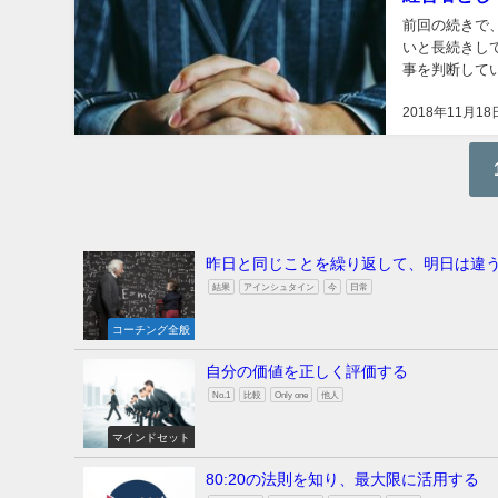
前回の続きで
いと長続きし
事を判断していかなければならな
例を含めて 勉
2018年11月18
昨日と同じことを繰り返して、明日は違
結果
アインシュタイン
今
日常
コーチング全般
自分の価値を正しく評価する
No.1
比較
Only one
他人
マインドセット
80:20の法則を知り、最大限に活用する