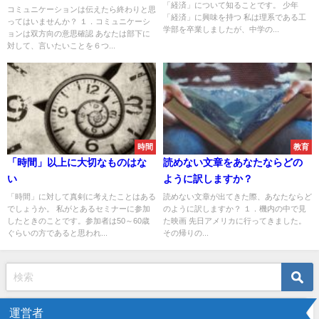
「経済」について知ることです。 少年
コミュニケーションは伝えたら終わりと思
「経済」に興味を持つ 私は理系である工
ってはいませんか？ １．コミュニケーシ
学部を卒業しましたが、中学の...
ョンは双方向の意思確認 あなたは部下に
対して、言いたいことを６つ...
時間
教育
「時間」以上に大切なものはな
読めない文章をあなたならどの
い
ように訳しますか？
「時間」に対して真剣に考えたことはある
読めない文章が出てきた際、あなたならど
でしょうか。 私がとあるセミナーに参加
のように訳しますか？ １．機内の中で見
したときのことです。参加者は50～60歳
た映画 先日アメリカに行ってきました。
ぐらいの方であると思われ...
その帰りの...
運営者