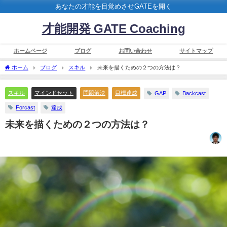
あなたの才能を目覚めさせGATEを開く
才能開発 GATE Coaching
ホームページ
ブログ
お問い合わせ
サイトマップ
ホーム
ブログ
スキル
未来を描くための２つの方法は？
スキル
マインドセット
問題解決
目標達成
GAP
Backcast
Forcast
達成
未来を描くための２つの方法は？