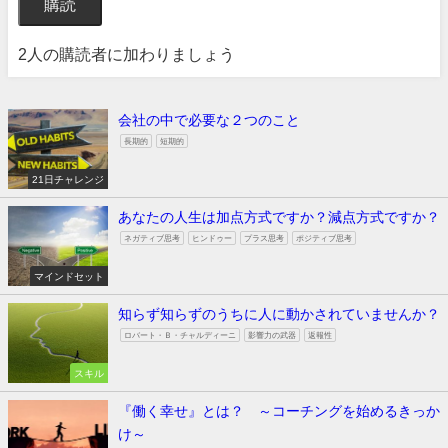
購読
2人の購読者に加わりましょう
会社の中で必要な２つのこと
長期的
短期的
21日チャレンジ
あなたの人生は加点方式ですか？減点方式ですか？
ネガティブ思考
ヒンドゥー
プラス思考
ポジティブ思考
マインドセット
知らず知らずのうちに人に動かされていませんか？
ロバート・Ｂ・チャルディーニ
影響力の武器
返報性
スキル
『働く幸せ』とは？ ～コーチングを始めるきっか
け～