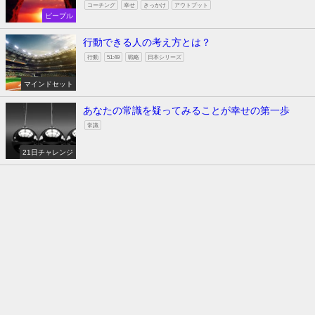
コーチング
幸せ
きっかけ
アウトプット
ピープル
行動できる人の考え方とは？
行動
51:49
戦略
日本シリーズ
マインドセット
あなたの常識を疑ってみることが幸せの第一歩
常識
21日チャレンジ
ホームページ
ブログ
お問い合わせ
サイトマップ
GATE-Coaching All Rights Reserved.