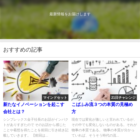
最新情報をお届けします
おすすめの記事
マインドセット
21日チャレンジ
新たなイノベーションを起こす
こばふみ流３つの本質の見極め
会社とは？
方
シンプレックス金子社長のお話がインパク
現在では変化が激しいと言われているが、
トがありすぎたので そのお話から感じた
その中でも変化しないものがある。それが
ことや着想を得たことを前回に引き続き記
物事の本質である。 物事の本質が分かっ
載していきます。 【前回は...
ていれば、そうそう時代の流...