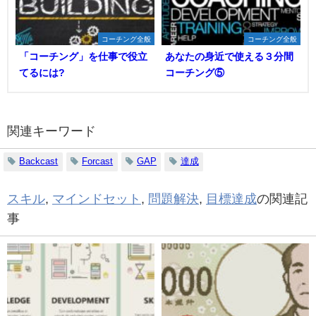
コーチング全般
コーチング全般
「コーチング」を仕事で役立
あなたの身近で使える３分間
てるには?
コーチング⑤
関連キーワード
Backcast
Forcast
GAP
達成
スキル
,
マインドセット
,
問題解決
,
目標達成
の関連記
事