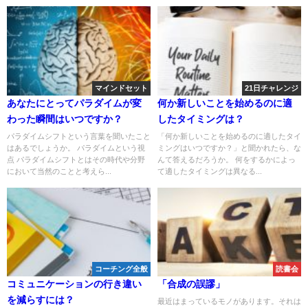
マインドセット
21日チャレンジ
あなたにとってパラダイムが変
何か新しいことを始めるのに適
わった瞬間はいつですか？
したタイミングは？
パラダイムシフトという言葉を聞いたこと
「何か新しいことを始めるのに適したタイ
はあるでしょうか。 パラダイムという視
ミングはいつですか？」と聞かれたら、な
点 パラダイムシフトとはその時代や分野
んて答えるだろうか。 何をするかによっ
において当然のことと考えら...
て適したタイミングは異なる...
コーチング全般
読書会
コミュニケーションの行き違い
「合成の誤謬」
を減らすには？
最近はまっているモノがあります。それは